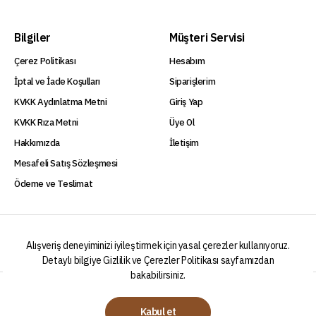
Bilgiler
Müşteri Servisi
Çerez Politikası
Hesabım
İptal ve İade Koşulları
Siparişlerim
KVKK Aydınlatma Metni
Giriş Yap
KVKK Rıza Metni
Üye Ol
Hakkımızda
İletişim
Mesafeli Satış Sözleşmesi
Ödeme ve Teslimat
Alışveriş deneyiminizi iyileştirmek için yasal çerezler kullanıyoruz.
Detaylı bilgiye
Gizlilik ve Çerezler Politikası
sayfamızdan
bakabilirsiniz.
2024 © Begon Kahve Bir Akkem Gıda Markasıdır.
Kabul et