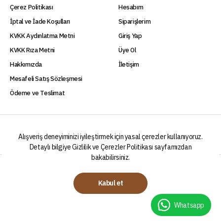
Çerez Politikası
Hesabım
İptal ve İade Koşulları
Siparişlerim
KVKK Aydınlatma Metni
Giriş Yap
KVKK Rıza Metni
Üye Ol
Hakkımızda
İletişim
Mesafeli Satış Sözleşmesi
Ödeme ve Teslimat
Alışveriş deneyiminizi iyileştirmek için yasal çerezler kullanıyoruz.
Detaylı bilgiye
Gizlilik ve Çerezler Politikası
sayfamızdan
bakabilirsiniz.
2024 © Begon Kahve Bir Akkem Gıda Markasıdır.
Kabul et
Whatsapp