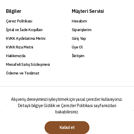
Bilgiler
Müşteri Servisi
Çerez Politikası
Hesabım
İptal ve İade Koşulları
Siparişlerim
KVKK Aydınlatma Metni
Giriş Yap
KVKK Rıza Metni
Üye Ol
Hakkımızda
İletişim
Mesafeli Satış Sözleşmesi
Ödeme ve Teslimat
Alışveriş deneyiminizi iyileştirmek için yasal çerezler kullanıyoruz.
Detaylı bilgiye
Gizlilik ve Çerezler Politikası
sayfamızdan
bakabilirsiniz.
2024 © Begon Kahve Bir Akkem Gıda Markasıdır.
Kabul et