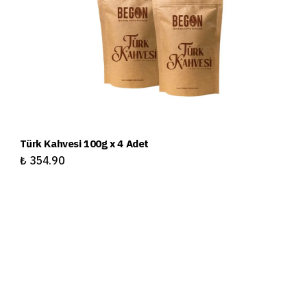
Türk Kahvesi 100g x 4 Adet
Tü
₺ 354.90
₺