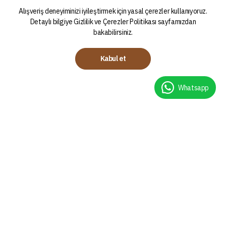
Alışveriş deneyiminizi iyileştirmek için yasal çerezler kullanıyoruz.
Detaylı bilgiye
Gizlilik ve Çerezler Politikası
sayfamızdan
bakabilirsiniz.
Kabul et
Whatsapp
Kategoriler
Demleme Teknikleri
Kahveler
Chemex Nasıl Demlenir?
Filtre Kahve
V60 Nasıl Demlenir?
Espresso
Americano Nasıl Demlenir?