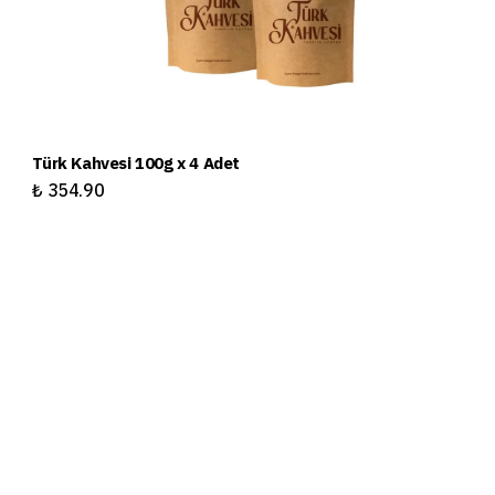
Türk Kahvesi 100g x 4 Adet
Tü
₺ 354.90
₺