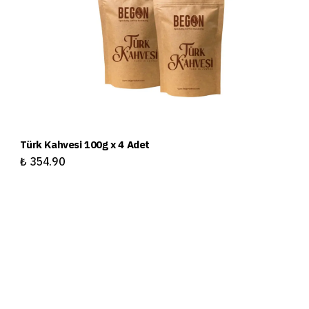
Türk Kahvesi 100g x 4 Adet
Tü
₺ 354.90
₺