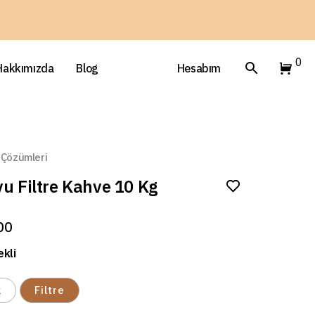
0
Hakkımızda
Blog
Hesabım
 Çözümleri
vu Filtre Kahve 10 Kg
00
kli
k
Filtre