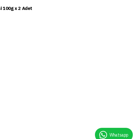
i 100g x 2 Adet
Türk Kahvesi 100g
₺ 199.90
Whatsapp