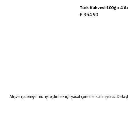
Türk Kahvesi 100g x 4 A
₺ 354.90
Alışveriş deneyiminizi iyileştirmek için yasal çerezler kullanıyoruz. Detayl