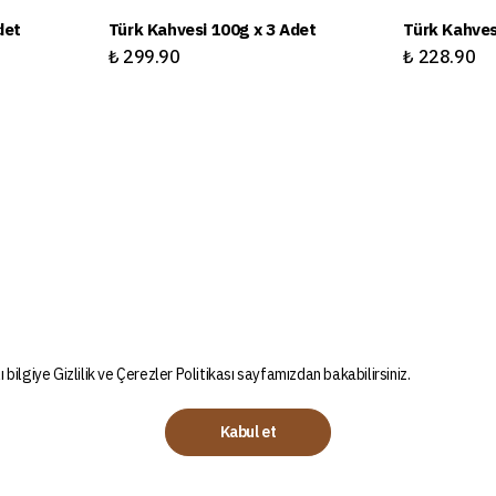
det
Türk Kahvesi 100g x 3 Adet
Türk Kahves
₺ 299.90
₺ 228.90
ı bilgiye
Gizlilik ve Çerezler Politikası
sayfamızdan bakabilirsiniz.
Kabul et