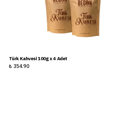
Türk Kahvesi 100g x 4 Adet
Tü
₺ 354.90
₺