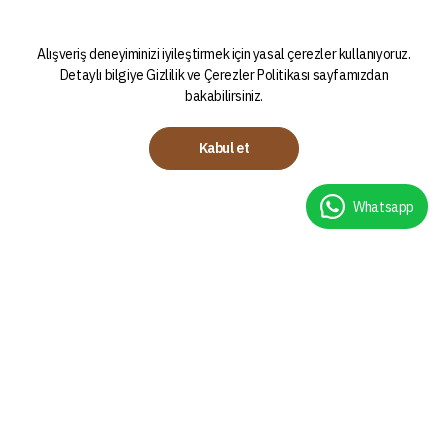
Alışveriş deneyiminizi iyileştirmek için yasal çerezler kullanıyoruz.
Detaylı bilgiye
Gizlilik ve Çerezler Politikası
sayfamızdan
bakabilirsiniz.
Kabul et
Whatsapp
Kategoriler
Demleme Teknikleri
Kahveler
Chemex Nasıl Demlenir?