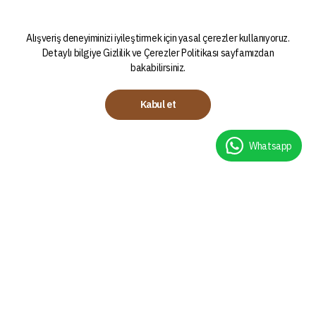
Alışveriş deneyiminizi iyileştirmek için yasal çerezler kullanıyoruz.
Detaylı bilgiye
Gizlilik ve Çerezler Politikası
sayfamızdan
bakabilirsiniz.
Kabul et
Whatsapp
Kategoriler
Demleme Teknikleri
Kahveler
Chemex Nasıl Demlenir?