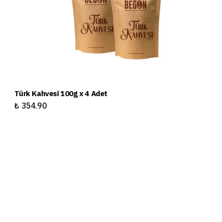
Türk Kahvesi 100g x 4 Adet
Tü
₺ 354.90
₺