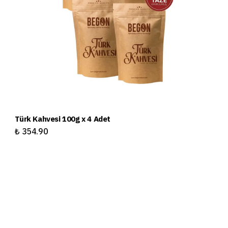
Türk Kahvesi 100g x 4 Adet
Tü
₺ 354.90
₺